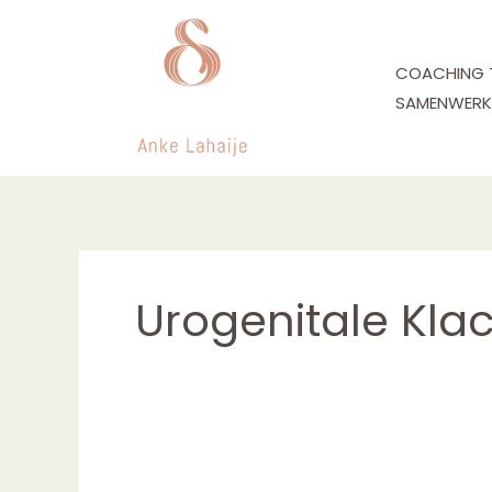
Ga
naar
de
COACHING 
inhoud
SAMENWERK
Urogenitale Kla