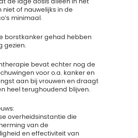
t de lage dosis alleen in het
niet of nauwelijks in de
co’s minimaal.
ie borstkanker gehad hebben
g gezien.
entherapie bevat echter nog de
chuwingen voor o.a. kanker en
angst aan bij vrouwen en draagt
n heel terughoudend blijven.
euws:
se overheidsinstantie die
cherming van de
igheid en effectiviteit van